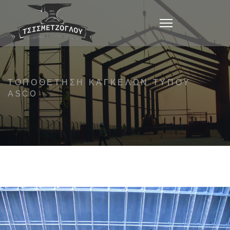
ΤΟΠΟΘΈΤΗΣΗ ΚΆΓΚΕΛΩΝ ΤΎΠΟΥ
ASCO