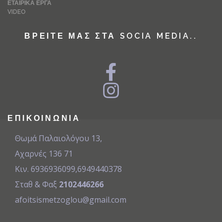
ΕΤΑΙΡΙΚΆ ΈΡΓΑ
VIDEO
ΒΡΕΊΤΕ ΜΑΣ ΣΤΑ SOCIA MEDIA..
ΕΠΙΚΟΙΝΩΝΊΑ
Θωμά Παλαιολόγου 13,
Αχαρνές 136 71
Κιν. 6936936099
,
6949440378
Σταθ & Φαξ
2102446266
afoitsismetzoglou@gmail.com